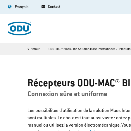
Contact
Français
Le récepteur avec tiroir télescopique peut être
retiré de l'armoire 
Un accès rapide, par exemple lors de l'assemblage ou en cas de tr
garanti à tout moment.
Retour
ODU‐MAC® Black-Line Solution Mass Interconnect
Produits
Récepteurs ODU-MAC® Bl
Connexion sûre et uniforme
Les possibilités d'utilisation de la solution Mass In
sont multiples. Le choix est tout aussi vaste : optez 
manuel ou utilisez la version électromécanique. Vous 