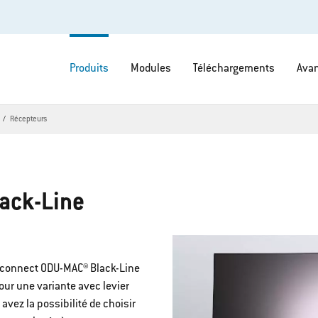
électrique en quelques gestes
.
avaux de maintenance, est
Produits
Modules
Téléchargements
Avan
Récepteurs
ack-Line
terconnect ODU-MAC® Black-Line
pour une variante avec levier
avez la possibilité de choisir