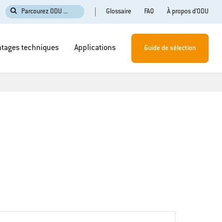
Glossaire
FAQ
À propos d’ODU
Parcourez ODU ...
tages techniques
Applications
Guide de sélection