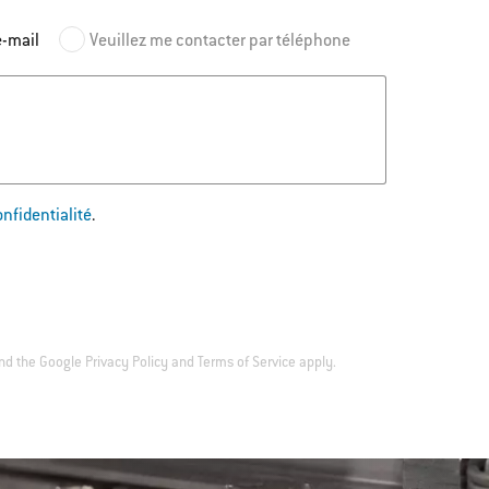
e-mail
Veuillez me contacter par téléphone
onfidentialité
.
and the Google
Privacy Policy
and
Terms of Service
apply.