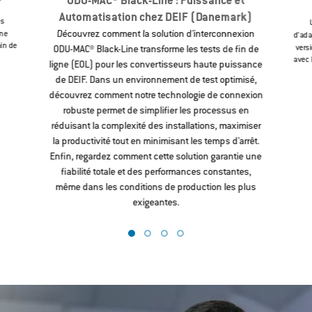
ODU-MAC® Black-Line : Puissance et
Automatisation chez DEIF (Danemark)
es
Découvrez comment la solution d'interconnexion
ine
d’ada
ain de
versi
ODU-MAC® Black-Line transforme les tests de fin de
avec 
ligne (EOL) pour les convertisseurs haute puissance
de DEIF. Dans un environnement de test optimisé,
découvrez comment notre technologie de connexion
robuste permet de simplifier les processus en
réduisant la complexité des installations, maximiser
la productivité tout en minimisant les temps d'arrêt.
Enfin, regardez comment cette solution garantie une
fiabilité totale et des performances constantes,
même dans les conditions de production les plus
exigeantes.