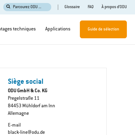
Glossaire
FAQ
À propos d’ODU
Parcourez ODU ...
tages techniques
Applications
Guide de sélection
Siège social
ODU GmbH & Co. KG
Pregelstraße 11
84453 Mühldorf am Inn
Allemagne
E-mail
black-line@odu.de